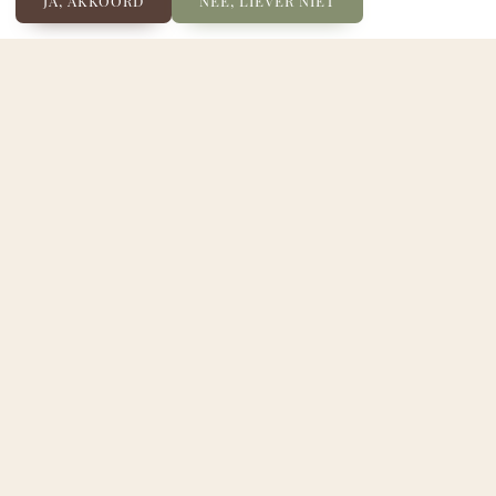
JA, AKKOORD
NEE, LIEVER NIET
Bed met nachtkastjes
22 april 2025